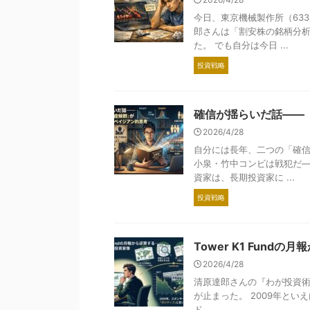
今日、東京機械製作所（63
郎さんは「割安株の銘柄分
た。 でも自分は今日 ...
投資戦略
確信が揺らいだ話——
2026/4/28
自分には長年、二つの「確信
小泉・竹中コンビは戦犯だ—
資家は、長期投資家に ...
投資戦略
Tower K1 Fun
2026/4/28
清原達郎さんの『わが投資術』（
が止まった。 2009年と
ド ...