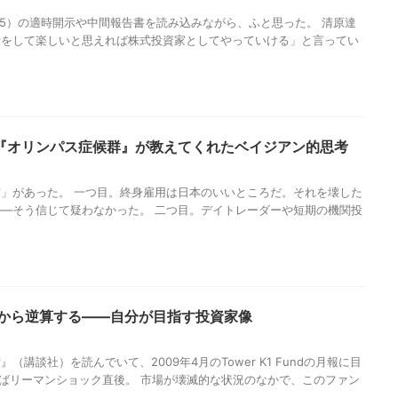
35）の適時開示や中間報告書を読み込みながら、ふと思った。 清原達
析をして楽しいと思えれば株式投資家としてやっていける」と言ってい
『オリンパス症候群』が教えてくれたベイジアン的思考
」があった。 一つ目。終身雇用は日本のいいところだ。それを壊した
—そう信じて疑わなかった。 二つ目。デイトレーダーや短期の機関投
dの月報から逆算する——自分が目指す投資家像
講談社）を読んでいて、2009年4月のTower K1 Fundの月報に目
いえばリーマンショック直後。 市場が壊滅的な状況のなかで、このファン