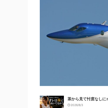
茶から見て忖度なしに
2026/8/3