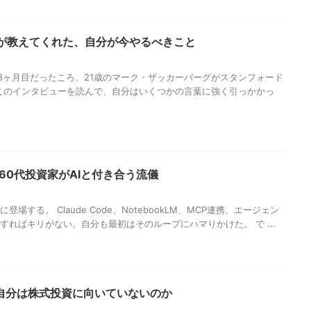
グが教えてくれた、自分が今やるべきこと
がまだ18ヶ月目だったころ、21歳のマーク・ザッカーバーグがスタンフォード
このインタビューを読んで、自分はいくつかの言葉に強く引っかかっ
─60代投資家がAIと付き合う流儀
場する。 Claude Code、NotebookLM、MCP連携、エージェン
とすればキリがない。自分も最初はそのループにハマりかけた。 で ...
自分は株式投資に向いていないのか