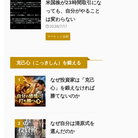
米国株が23時間取引にな
っても、自分がやること
は変わらない
2026/7/17
マーケット分析
克己心（こっきしん）を鍛える
なぜ投資家は「克己
1
心」を鍛えなければ
勝てないのか
なぜ自分は清原式を
2
選んだのか