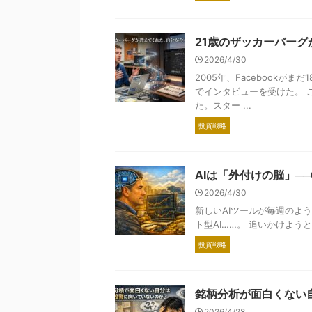
21歳のザッカーバー
2026/4/30
2005年、Facebook
でインタビューを受けた。 
た。スター ...
投資戦略
AIは「外付けの脳」─
2026/4/30
新しいAIツールが毎週のように登
ト型AI……。 追いかけよう
投資戦略
銘柄分析が面白くない
2026/4/28