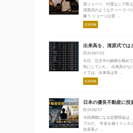
茶ジョージ、忖度なしで答え
清原式のようなディープバリ
嫌う ジョージは昔 ...
投資戦略
出来高を、清原式では
2026/7/23
今日、注文中の銘柄を眺めて
気にしていた。 出来高がな
ドでは、出来高は非 ...
投資戦略
日本の優良不動産に投
2026/7/7
今回満期になる定期預金は、
プルだ。 年金を補うインカ
住居系J- ...