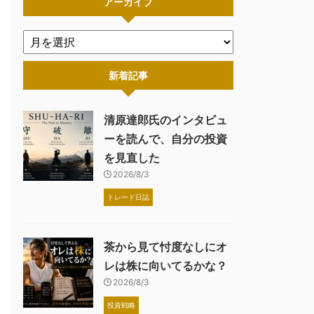
アーカイブ
新着記事
清原達郎氏のインタビュ
ーを読んで、自分の投資
を見直した
2026/8/3
トレード日誌
茶から見て忖度なしにオ
レは株に向いてるかな？
2026/8/3
投資戦略