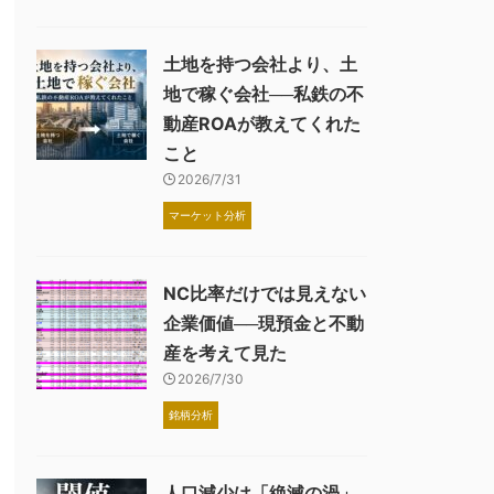
土地を持つ会社より、土
地で稼ぐ会社──私鉄の不
動産ROAが教えてくれた
こと
2026/7/31
マーケット分析
NC比率だけでは見えない
企業価値──現預金と不動
産を考えて見た
2026/7/30
銘柄分析
人口減少は「絶滅の渦」