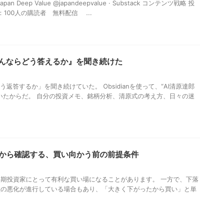
n Deep Value @japandeepvalue · Substack コンテンツ戦略 投
：100人の購読者 無料配信 ...
原さんならどう答えるか』を聞き続けた
返答するか」を聞き続けていた。 Obsidianを使って、“AI清原達郎
いたからだ。 自分の投資メモ、銘柄分析、清原式の考え方、日々の迷
例から確認する、買い向かう前の前提条件
期投資家にとって有利な買い場になることがあります。 一方で、下落
益の悪化が進行している場合もあり、「大きく下がったから買い」と単