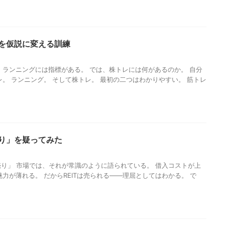
象を仮説に変える訓練
 ランニングには指標がある。 では、株トレには何があるのか。 自分
レ。 ランニング。 そして株トレ。 最初の二つはわかりやすい。 筋トレ
売り」を疑ってみた
は売り」 市場では、それが常識のように語られている。 借入コストが上
力が薄れる。 だからREITは売られる——理屈としてはわかる。 で