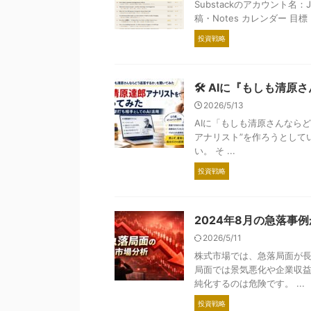
Substackのアカウント名：Japa
稿・Notes カレンダー 目標
投資戦略
🛠 AIに『もしも清
2026/5/13
AIに「もしも清原さんならどう
アナリスト”を作ろうとして
い。 そ ...
投資戦略
2024年8月の急落事
2026/5/11
株式市場では、急落局面が長
局面では景気悪化や企業収
純化するのは危険です。 ...
投資戦略