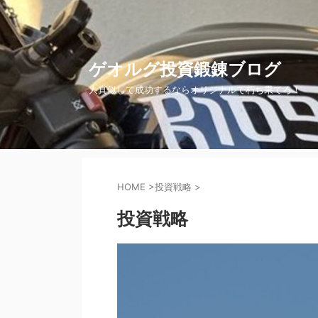
ゲオルグ投資鍛錬ブログ
人真似して成功するならオリジナルで朽ち果てろ！
HOME
>
投資戦略
>
投資戦略