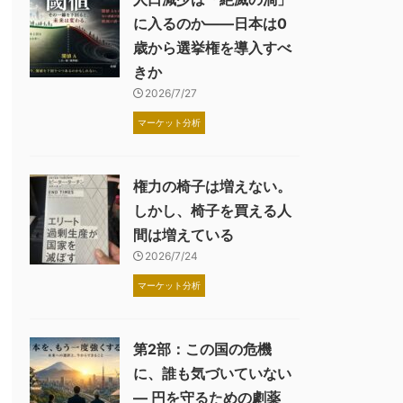
に入るのか――日本は0
歳から選挙権を導入すべ
きか
2026/7/27
マーケット分析
権力の椅子は増えない。
しかし、椅子を買える人
間は増えている
2026/7/24
マーケット分析
第2部：この国の危機
に、誰も気づいていない
― 円を守るための劇薬