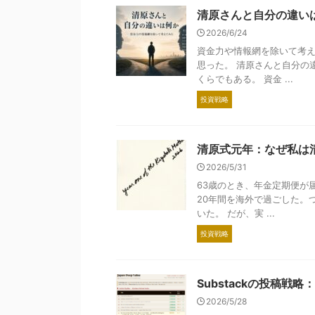
清原さんと自分の違い
2026/6/24
資金力や情報網を除いて考え
思った。 清原さんと自分の
くらでもある。 資金 ...
投資戦略
清原式元年：なぜ私は
2026/5/31
63歳のとき、年金定期便が
20年間を海外で過ごした。
いた。 だが、実 ...
投資戦略
Substackの投稿戦
2026/5/28