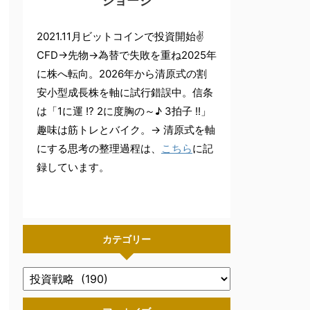
ジョージ
2021.11月ビットコインで投資開始✌
CFD→先物→為替で失敗を重ね2025年
に株へ転向。2026年から清原式の割
安小型成長株を軸に試行錯誤中。信条
は「1に運 !? 2に度胸の～♪ 3拍子 !!」
趣味は筋トレとバイク。→ 清原式を軸
にする思考の整理過程は、
こちら
に記
録しています。
カテゴリー