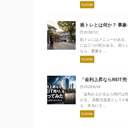
投資戦略
株トレとは何か？ 事
2026/7/2
筋トレにはメニューがある。
には三つの柱がある。 筋ト
なら、重量を ...
投資戦略
「金利上昇ならREIT
2026/6/26
「金利が上がるならREIT
がる。 高配当資産としての魅
も、本当にそ ...
投資戦略