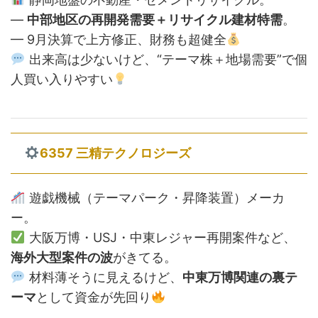
—
中部地区の再開発需要＋リサイクル建材特需
。
— 9月決算で上方修正、財務も超健全
出来高は少ないけど、“テーマ株＋地場需要”で個
人買い入りやすい
6357 三精テクノロジーズ
遊戯機械（テーマパーク・昇降装置）メーカ
ー。
大阪万博・USJ・中東レジャー再開案件など、
海外大型案件の波
がきてる。
材料薄そうに見えるけど、
中東万博関連の裏テ
ーマ
として資金が先回り