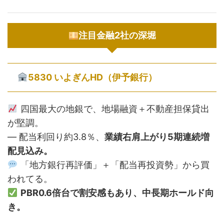
注目金融2社の深堀
5830 いよぎんHD（伊予銀行）
四国最大の地銀で、地場融資＋不動産担保貸出
が堅調。
— 配当利回り約3.8％、
業績右肩上がり5期連続増
配見込み。
「地方銀行再評価」＋「配当再投資勢」から買
われてる。
PBR0.6倍台で割安感もあり、中長期ホールド向
き。