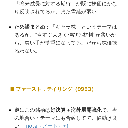
「将来成長に対する期待」が既に株価にかな
り反映されてるか、また需給が弱い。
ため語まとめ
：「キャラ株」というテーマは
あるが、“今すぐ大きく伸びる材料”が薄いか
ら、買い手が慎重になってる。だから株価振
るわない。
■ ファーストリテイリング（9983）
逆にこの銘柄は
好決算＋海外展開強化
で、今
の地合い・テーマにも合致してて、値動き良
い。
note（ノート）
+1