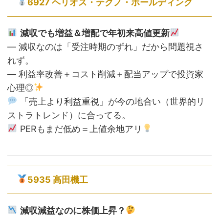
6927 ヘリオス・テクノ・ホールディング
減収でも増益＆増配で年初来高値更新
— 減収なのは「受注時期のずれ」だから問題視さ
れず。
— 利益率改善＋コスト削減＋配当アップで投資家
心理◎
「売上より利益重視」が今の地合い（世界的リ
ストラトレンド）に合ってる。
PERもまだ低め＝上値余地アリ
5935 高田機工
減収減益なのに株価上昇？