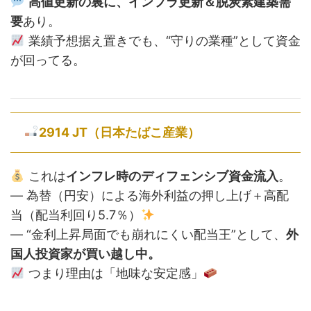
高値更新の裏に、インフラ更新＆脱炭素建築需
要
あり。
業績予想据え置きでも、“守りの業種”として資金
が回ってる。
2914 JT（日本たばこ産業）
これは
インフレ時のディフェンシブ資金流入
。
— 為替（円安）による海外利益の押し上げ＋高配
当（配当利回り5.7％）
— “金利上昇局面でも崩れにくい配当王”として、
外
国人投資家が買い越し中。
つまり理由は「地味な安定感」