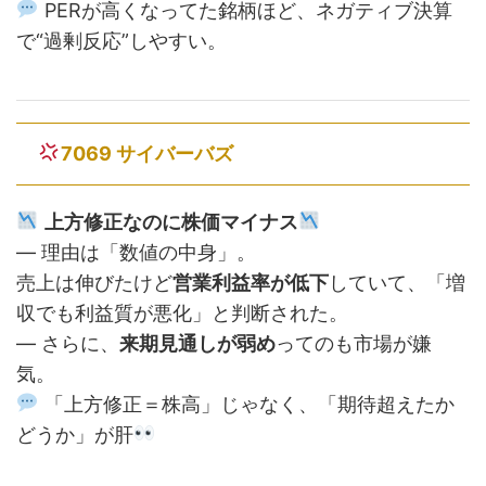
PERが高くなってた銘柄ほど、ネガティブ決算
で“過剰反応”しやすい。
7069 サイバーバズ
上方修正なのに株価マイナス
— 理由は「数値の中身」。
売上は伸びたけど
営業利益率が低下
していて、「増
収でも利益質が悪化」と判断された。
— さらに、
来期見通しが弱め
ってのも市場が嫌
気。
「上方修正＝株高」じゃなく、「期待超えたか
どうか」が肝