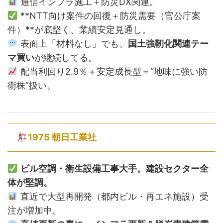
通信インフラ施工＋防災DX関連。
**NTT向け案件の回復＋防災需要（官公庁案
件）**が底堅く、業績安定見通し。
表面上「材料なし」でも、
国土強靭化関連テー
マ買い
が継続してる。
配当利回り2.9％＋安定成長型＝“地味に強い防
衛株”扱い。
1975 朝日工業社
ビル空調・衛生設備工事大手。建設セクター全
体が堅調。
直近で大型再開発（都内ビル・再エネ施設）受
注が増加中。