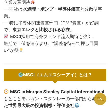
企業改革期待
— 同社は
水処理・ポンプ・半導体装置
と分散型事
業。
— 特に半導体関連装置部門（CMP装置）が好調
で、
東京エレクと比較される存在
。
MSCI採用で海外ファンド流入期待も強く、
短期で上値を追うより、“調整を待って押し目買
い”が◎
MSCI（エムエスシーアイ）とは？
MSCI＝Morgan Stanley Capital International
もともとモルガン・スタンレーの一部門から独立し
た
世界最大級の投資指標・評価会社