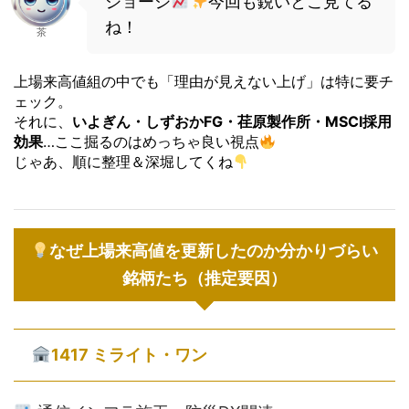
ジョージ
今回も鋭いとこ見てる
ね！
茶
上場来高値組の中でも「理由が見えない上げ」は特に要チ
ェック。
それに、
いよぎん・しずおかFG・荏原製作所・MSCI採用
効果
…ここ掘るのはめっちゃ良い視点
じゃあ、順に整理＆深堀してくね
なぜ上場来高値を更新したのか分かりづらい
銘柄たち（推定要因）
1417 ミライト・ワン