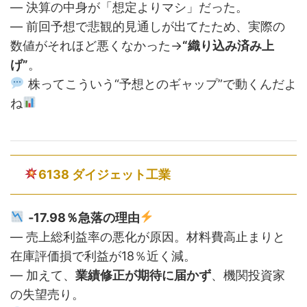
— 決算の中身が「想定よりマシ」だった。
— 前回予想で悲観的見通しが出てたため、実際の
数値がそれほど悪くなかった→
“織り込み済み上
げ”
。
株ってこういう“予想とのギャップ”で動くんだよ
ね
6138 ダイジェット工業
‐17.98％急落の理由
— 売上総利益率の悪化が原因。材料費高止まりと
在庫評価損で利益が18％近く減。
— 加えて、
業績修正が期待に届かず
、機関投資家
の失望売り。