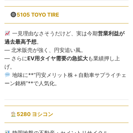
5105 TOYO TIRE
一見理由なさそうだけど、実は今期
営業利益が
過去最高予想
。
— 北米販売が強く、円安追い風。
— さらに
EV用タイヤ需要の急拡大
も業績押し上
げ。
地味に**“円安メリット株＋自動車サプライチェ
ーン銘柄”**で人気化。
5280 ヨシコン
静岡地盤の不動産・セメントリサイクル。