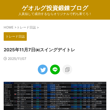
ゲオルグ投資鍛錬ブログ
人真似して成功するならオリジナルで朽ち果てろ！
HOME
>
トレード日誌
>
トレード日誌
2025年11月7日㈮スイングデイトレ
2025/11/07