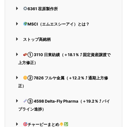
6361 荏原製作所
MSCI（エムエスシーアイ）とは？
ストップ高銘柄
① 3110 日東紡績（＋18.1％ ⤴ 固定資産譲渡で
上方修正）
② 7826 フルヤ金属（＋12.2％ ⤴ 通期上方修
正）
③ 4598 Delta-Fly Pharma（＋19.2％ ⤴ パイ
プライン進捗）
チャーピーまとめ