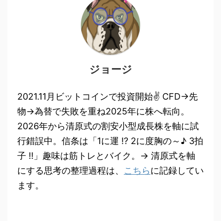
ジョージ
2021.11月ビットコインで投資開始✌ CFD→先
物→為替で失敗を重ね2025年に株へ転向。
2026年から清原式の割安小型成長株を軸に試
行錯誤中。信条は「1に運 !? 2に度胸の～♪ 3拍
子 !!」趣味は筋トレとバイク。→ 清原式を軸
にする思考の整理過程は、
こちら
に記録してい
ます。