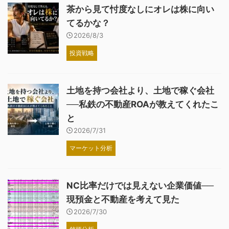
茶から見て忖度なしにオレは株に向い
てるかな？
2026/8/3
投資戦略
土地を持つ会社より、土地で稼ぐ会社
──私鉄の不動産ROAが教えてくれたこ
と
2026/7/31
マーケット分析
NC比率だけでは見えない企業価値──
現預金と不動産を考えて見た
2026/7/30