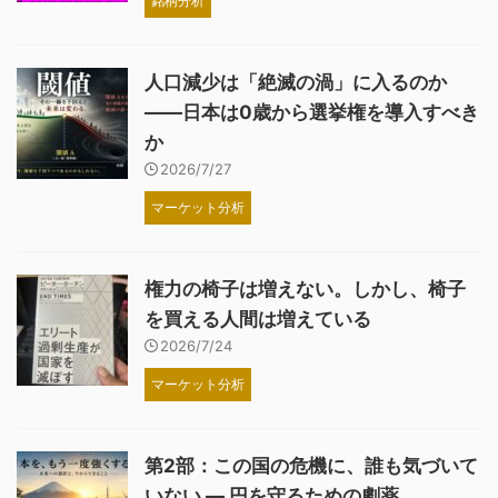
銘柄分析
人口減少は「絶滅の渦」に入るのか
――日本は0歳から選挙権を導入すべき
か
2026/7/27
マーケット分析
権力の椅子は増えない。しかし、椅子
を買える人間は増えている
2026/7/24
マーケット分析
第2部：この国の危機に、誰も気づいて
いない ― 円を守るための劇薬