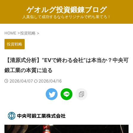
ゲオルグ投資鍛錬ブログ
人真似して成功するならオリジナルで朽ち果てろ！
HOME
>
投資戦略
>
投資戦略
【清原式分析】“EVで終わる会社”は本当か？中央可
鍛工業の本質に迫る
2026/04/07
2026/04/16