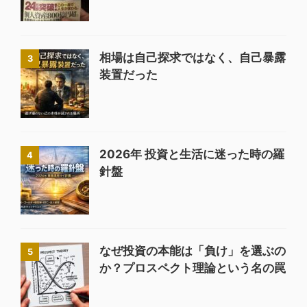
相場は自己探求ではなく、自己暴露
3
装置だった
2026年 投資と生活に迷った時の羅
4
針盤
なぜ投資の本能は「負け」を選ぶの
5
か？プロスペクト理論という名の罠