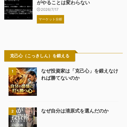
がやることは変わらない
2026/7/17
マーケット分析
克己心（こっきしん）を鍛える
なぜ投資家は「克己心」を鍛えなけ
1
れば勝てないのか
なぜ自分は清原式を選んだのか
2