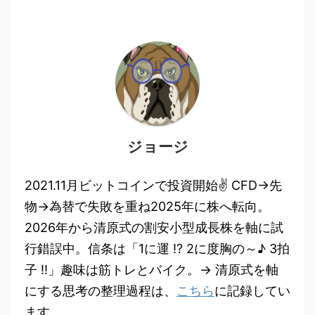
ジョージ
2021.11月ビットコインで投資開始✌ CFD→先
物→為替で失敗を重ね2025年に株へ転向。
2026年から清原式の割安小型成長株を軸に試
行錯誤中。信条は「1に運 !? 2に度胸の～♪ 3拍
子 !!」趣味は筋トレとバイク。→ 清原式を軸
にする思考の整理過程は、
こちら
に記録してい
ます。