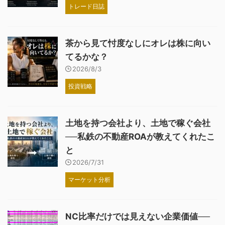
トレード日誌
茶から見て忖度なしにオレは株に向い
てるかな？
2026/8/3
投資戦略
土地を持つ会社より、土地で稼ぐ会社
──私鉄の不動産ROAが教えてくれたこ
と
2026/7/31
マーケット分析
NC比率だけでは見えない企業価値──