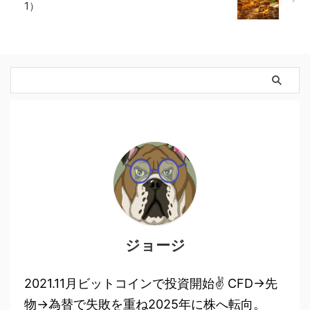
1）
ジョージ
2021.11月ビットコインで投資開始✌ CFD→先
物→為替で失敗を重ね2025年に株へ転向。