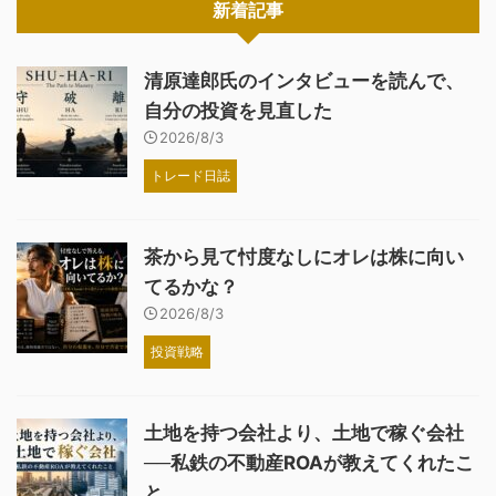
新着記事
清原達郎氏のインタビューを読んで、
自分の投資を見直した
2026/8/3
トレード日誌
茶から見て忖度なしにオレは株に向い
てるかな？
2026/8/3
投資戦略
土地を持つ会社より、土地で稼ぐ会社
──私鉄の不動産ROAが教えてくれたこ
と