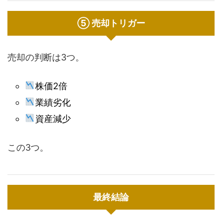
⑤ 売却トリガー
売却の判断は3つ。
株価2倍
業績劣化
資産減少
この3つ。
最終結論