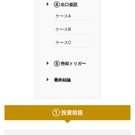
④ 出口仮説
ケースA
ケースB
ケースC
⑤ 売却トリガー
最終結論
① 投資前提