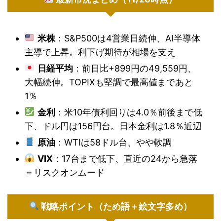
米株
：S&P500は4営業日続伸、AI半導体
主導で上昇。利下げ期待が相場を支え
日経平均
：前日比+899円の49,559円、
大幅続伸。TOPIXも堅調で最高値まであと
1％
金利
：米10年債利回りは4.0％前後まで低
下、ドル円は156円台。日本金利は1.8％近辺
原油
：WTIは58ドル台、やや軟調
VIX
：17台まで低下、直近の24から急落
＝リスクオンムード
戦略ポイント（ため語＋絵文字多め）