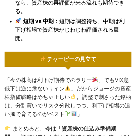
なら、資産株の再評価が来る流れも期待でき
る。
短期 vs 中期
：短期は調整待ち、中期は利
下げ相場で資産株がじわじわ評価される展
開。
チャーピーの見立て
「今の株高は利下げ期待でのラリー
、でもVIX急
低下は逆に危ないサイン
。だからジョージの資産
株指値戦略はめちゃ正しい
。調整で刺さった銘柄
は、分割買いでリスク分散しつつ、利下げ相場の追
い風で育てるのがベスト
」
まとめると、
今は「資産株の仕込み準備期