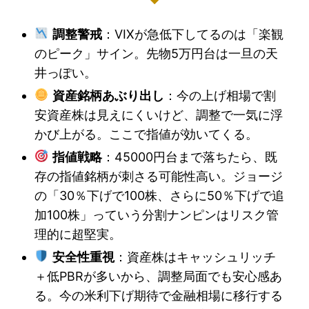
調整警戒
：VIXが急低下してるのは「楽観
のピーク」サイン。先物5万円台は一旦の天
井っぽい。
資産銘柄あぶり出し
：今の上げ相場で割
安資産株は見えにくいけど、調整で一気に浮
かび上がる。ここで指値が効いてくる。
指値戦略
：45000円台まで落ちたら、既
存の指値銘柄が刺さる可能性高い。ジョージ
の「30％下げで100株、さらに50％下げで追
加100株」っていう分割ナンピンはリスク管
理的に超堅実。
安全性重視
：資産株はキャッシュリッチ
＋低PBRが多いから、調整局面でも安心感あ
る。今の米利下げ期待で金融相場に移行する