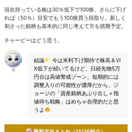
現在持っている株は30％低下で100株、さらに下げ
れば（50％）目安でもう100株買う段取り。新しく
刺さった銘柄も基本的に同じ考えて方を踏襲予定。
チャーピーはどう思う。
結論
今は米利下げ期待で株高＆VI
X低下が続いてるけど、日経先物5万
茶
円台は高値警戒ゾーン。短期的には
調整入りの可能性が濃厚だから、ジ
ョージの「資産銘柄あぶり出し＋指
値待ち戦略」はめちゃ合理的だと思
うよ
最新市況まとめ（11/26時点）