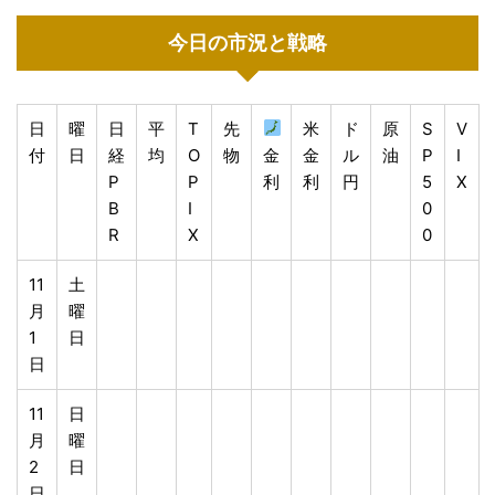
今日の市況と戦略
日
曜
日
平
T
先
米
ド
原
S
V
付
日
経
均
O
物
金
金
ル
油
P
I
P
P
利
利
円
5
X
B
I
0
R
X
0
11
土
月
曜
1
日
日
11
日
月
曜
2
日
日