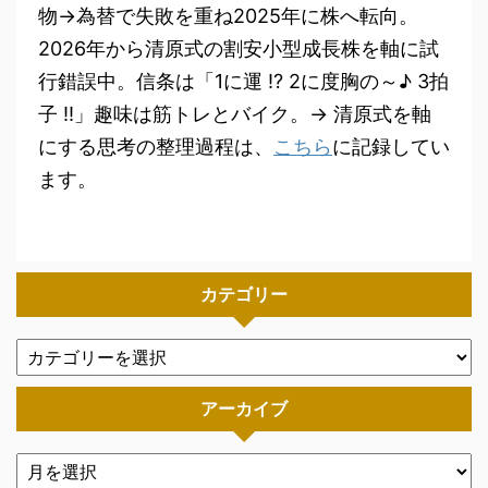
物→為替で失敗を重ね2025年に株へ転向。
2026年から清原式の割安小型成長株を軸に試
行錯誤中。信条は「1に運 !? 2に度胸の～♪ 3拍
子 !!」趣味は筋トレとバイク。→ 清原式を軸
にする思考の整理過程は、
こちら
に記録してい
ます。
カテゴリー
アーカイブ