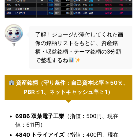
了解！ジョージが添付してくれた画
像の銘柄リストをもとに、資産銘
茶
柄・収益銘柄・テーマ銘柄の3分類
で整理するね
資産銘柄（守り条件：自己資本比率 ≥ 50％、
PBR ≤ 1、ネットキャッシュ率 ≥ 1）
6986 双葉電子工業
（指値：500円、現在
値：611円）
4840 トライアイズ
（指値：400円、現在