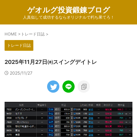
ゲオルグ投資鍛錬ブログ
人真似して成功するならオリジナルで朽ち果てろ！
HOME
>
トレード日誌
>
トレード日誌
2025年11月27日㈭スイングデイトレ
2025/11/27