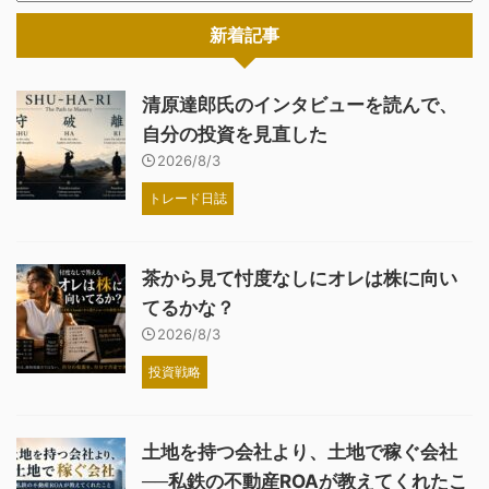
新着記事
清原達郎氏のインタビューを読んで、
自分の投資を見直した
2026/8/3
トレード日誌
茶から見て忖度なしにオレは株に向い
てるかな？
2026/8/3
投資戦略
土地を持つ会社より、土地で稼ぐ会社
──私鉄の不動産ROAが教えてくれたこ