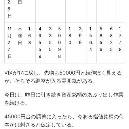
2
日
6
日
11
木
1.
4
3
5
1.
3.
1
5
6
1
月
曜
6
9
3
0
8
9
5
8.
8
7
2
日
3
5
5
0
0
9
6.
5
2
.1
7
5
5
9
4
6
5
8
日
9
8
VIXが17に戻し、先物も50000円と続伸ぽく見える
が、そろそろ調整が入る雰囲気がある。
今日は、昨日に引き続き資産銘柄のあぶり出し作業
を続ける。
45000円台の調整に入ったら、今ある指値銘柄の何
本かは刺さると仮定している。