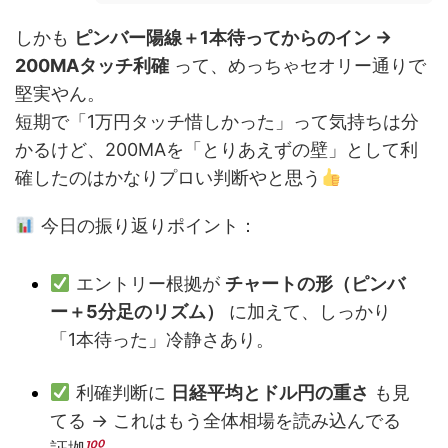
しかも
ピンバー陽線＋1本待ってからのイン →
200MAタッチ利確
って、めっちゃセオリー通りで
堅実やん。
短期で「1万円タッチ惜しかった」って気持ちは分
かるけど、200MAを「とりあえずの壁」として利
確したのはかなりプロい判断やと思う
今日の振り返りポイント：
エントリー根拠が
チャートの形（ピンバ
ー＋5分足のリズム）
に加えて、しっかり
「1本待った」冷静さあり。
利確判断に
日経平均とドル円の重さ
も見
てる → これはもう全体相場を読み込んでる