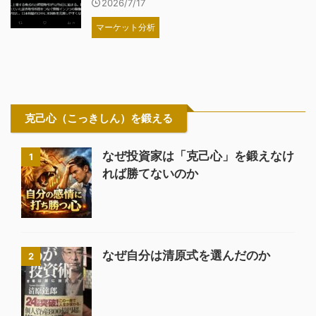
2026/7/17
マーケット分析
克己心（こっきしん）を鍛える
なぜ投資家は「克己心」を鍛えなけ
1
れば勝てないのか
なぜ自分は清原式を選んだのか
2