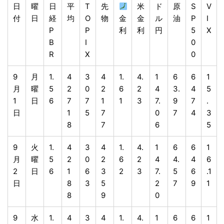
日
曜
日
平
T
先
米
ド
原
S
V
付
日
経
均
O
物
金
金
ル
油
P
I
P
P
利
利
円
5
X
B
I
0
R
X
0
9
月
1.
4
3
4
1.
4.
1
6
6
1
月
曜
5
2
0
2
6
2
4
3.
4
5
1
日
6
7
7
1
1
3
7.
9
7
.
日
1
5
7
0
7
4
3
8
7
6
5
9
火
1.
4
3
4
1.
4.
1
6
6
1
月
曜
5
2
0
2
6
2
4
4.
4
6
2
日
6
1
6
3
2
3
7.
5
6
.1
日
8
3
5
2
7
9
1
8
9
0
9
水
1.
4
3
4
1.
4.
1
6
6
1