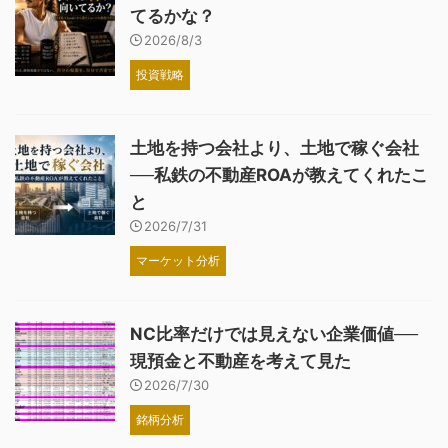
てるかな？
2026/8/3
投資戦略
土地を持つ会社より、土地で稼ぐ会社
──私鉄の不動産ROAが教えてくれたこ
と
2026/7/31
マーケット分析
NC比率だけでは見えない企業価値──
現預金と不動産を考えて見た
2026/7/30
銘柄分析