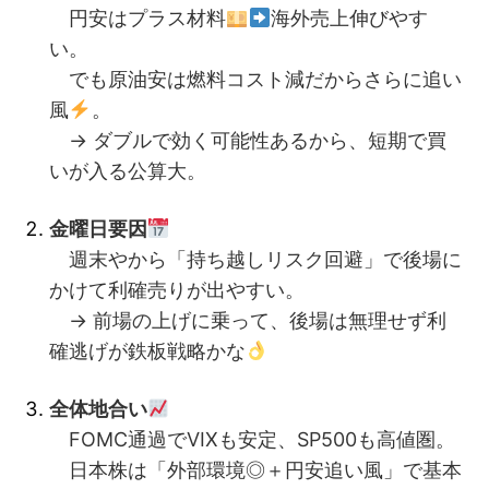
円安はプラス材料
海外売上伸びやす
い。
でも原油安は燃料コスト減だからさらに追い
風
。
→ ダブルで効く可能性あるから、短期で買
いが入る公算大。
金曜日要因
週末やから「持ち越しリスク回避」で後場に
かけて利確売りが出やすい。
→ 前場の上げに乗って、後場は無理せず利
確逃げが鉄板戦略かな
全体地合い
FOMC通過でVIXも安定、SP500も高値圏。
日本株は「外部環境◎＋円安追い風」で基本