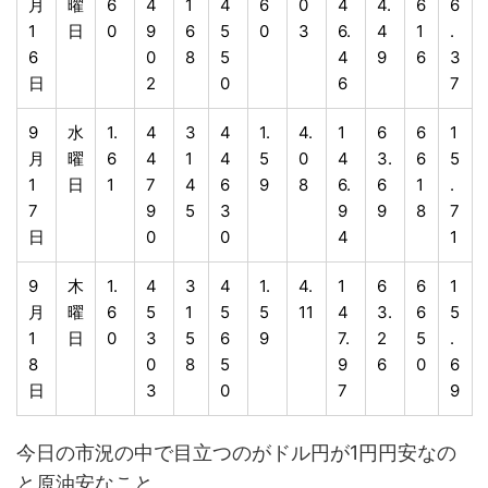
月
曜
6
4
1
4
6
0
4
4.
6
6
1
日
0
9
6
5
0
3
6.
4
1
.
6
0
8
5
4
9
6
3
日
2
0
6
7
9
水
1.
4
3
4
1.
4.
1
6
6
1
月
曜
6
4
1
4
5
0
4
3.
6
5
1
日
1
7
4
6
9
8
6.
6
1
.
7
9
5
3
9
9
8
7
日
0
0
4
1
9
木
1.
4
3
4
1.
4.
1
6
6
1
月
曜
6
5
1
5
5
11
4
3.
6
5
1
日
0
3
5
6
9
7.
2
5
.
8
0
8
5
9
6
0
6
日
3
0
7
9
今日の市況の中で目立つのがドル円が1円円安なの
と原油安なこと。