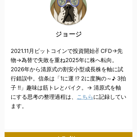
ジョージ
2021.11月ビットコインで投資開始✌ CFD→先
物→為替で失敗を重ね2025年に株へ転向。
2026年から清原式の割安小型成長株を軸に試
行錯誤中。信条は「1に運 !? 2に度胸の～♪ 3拍
子 !!」趣味は筋トレとバイク。→ 清原式を軸
にする思考の整理過程は、
こちら
に記録してい
ます。