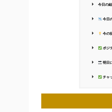
今日の結
今日
今の
ポジ
明日
チャ