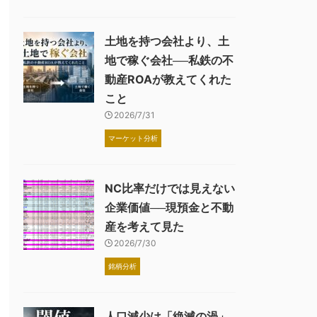
土地を持つ会社より、土
地で稼ぐ会社──私鉄の不
動産ROAが教えてくれた
こと
2026/7/31
マーケット分析
NC比率だけでは見えない
企業価値──現預金と不動
産を考えて見た
2026/7/30
銘柄分析
人口減少は「絶滅の渦」