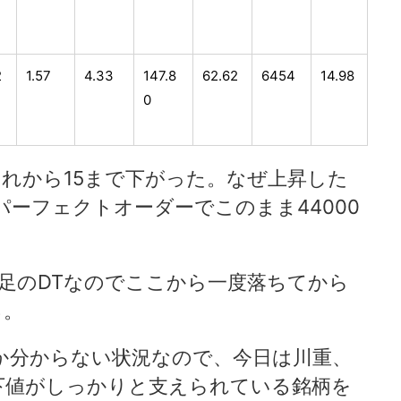
2
1.57
4.33
147.8
62.62
6454
14.98
0
てそれから15まで下がった。なぜ上昇した
ーフェクトオーダーでこのまま44000
時間足のDTなのでここから一度落ちてから
る。
か分からない状況なので、今日は川重、
下値がしっかりと支えられている銘柄を