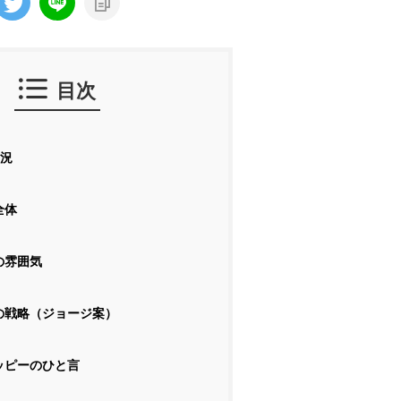
目次
況
全体
の雰囲気
の戦略（ジョージ案）
ッピーのひと言