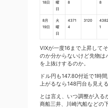
18日
曜
8
8
日
8月
火
4371
3120
438
19日
曜
4
1
日
VIXが一度16まで上昇し
のか分からないけど先物はパ
を上抜けするのか。
ドル円も147.80付近で1
上がるなら148円台も見え
とは言え、いつ調整が入る
商船三井、川崎汽船などの