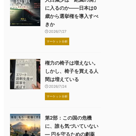
に入るのか――日本は0
歳から選挙権を導入すべ
きか
2026/7/27
マーケット分析
権力の椅子は増えない。
しかし、椅子を買える人
間は増えている
2026/7/24
マーケット分析
第2部：この国の危機
に、誰も気づいていない
― 円を守るための劇薬