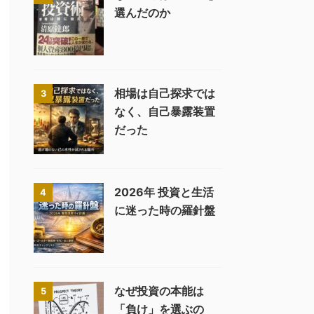
選んだのか
相場は自己探求では
3
なく、自己暴露装置
だった
2026年 投資と生活
4
に迷った時の羅針盤
なぜ投資の本能は
5
「負け」を選ぶの