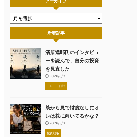
アーカイブ
新着記事
清原達郎氏のインタビュ
ーを読んで、自分の投資
を見直した
2026/8/3
トレード日誌
茶から見て忖度なしにオ
レは株に向いてるかな？
2026/8/3
投資戦略