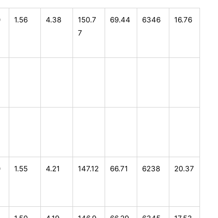
0
1.56
4.38
150.7
69.44
6346
16.76
7
0
1.55
4.21
147.12
66.71
6238
20.37