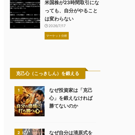
米国株が23時間取引にな
っても、自分がやること
は変わらない
2026/7/17
マーケット分析
克己心（こっきしん）を鍛える
なぜ投資家は「克己
1
心」を鍛えなければ
勝てないのか
なぜ自分は清原式を
2