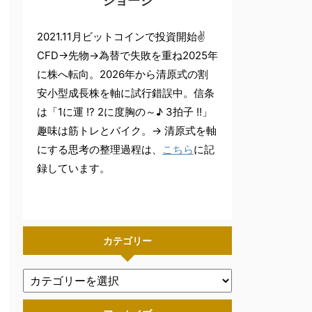
ジョージ
2021.11月ビットコインで投資開始✌
CFD→先物→為替で失敗を重ね2025年
に株へ転向。2026年から清原式の割
安小型成長株を軸に試行錯誤中。信条
は「1に運 !? 2に度胸の～♪ 3拍子 !!」
趣味は筋トレとバイク。→ 清原式を軸
にする思考の整理過程は、
こちら
に記
録しています。
カテゴリー