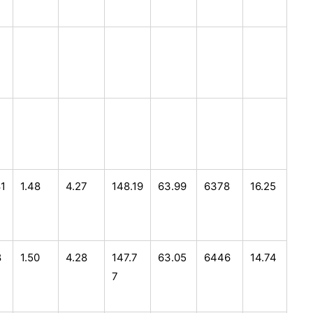
1
1.48
4.27
148.19
63.99
6378
16.25
8
1.50
4.28
147.7
63.05
6446
14.74
7