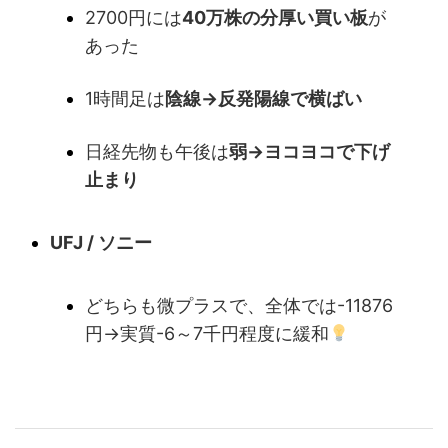
2700円には
40万株の分厚い買い板
が
あった
1時間足は
陰線→反発陽線で横ばい
日経先物も午後は
弱→ヨコヨコで下げ
止まり
UFJ / ソニー
どちらも微プラスで、全体では-11876
円→実質-6～7千円程度に緩和