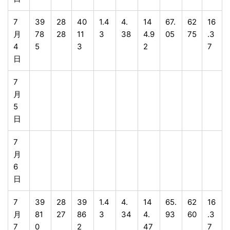
7
39
28
40
1.4
4.
14
67.
62
16
月
78
28
11
3
38
4.9
05
75
.3
4
5
3
2
7
日
7
月
5
日
7
月
6
日
7
39
28
39
1.4
4.
14
65.
62
16
月
81
27
86
3
34
4.
93
60
.3
7
0
2
47
7