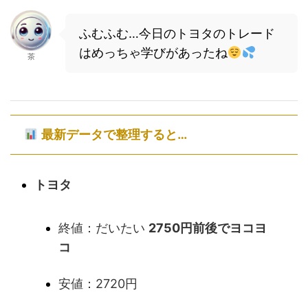
ふむふむ…今日のトヨタのトレード
はめっちゃ学びがあったね
茶
最新データで整理すると…
トヨタ
終値：だいたい
2750円前後でヨコヨ
コ
安値：2720円