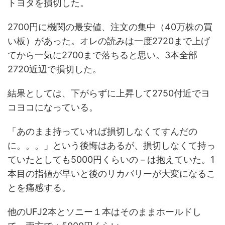
トヨタを損切した。
2700円に機関の最安値、注文の集中（40万株の買
い板）があった。オレの読みは一度2720まで上げ
てから一気に2700まで落ちると思い。3本全部
2720近辺で損切した。
結果としては、下がらずに上昇して2750付近でヨ
コヨコになっている。
「あのまま持っていれば損切しなくてすんだの
に。。。」という後悔はあるが、損切しなくて持っ
ていたとしても5000円くらいの－は抱えていた。1
本目の指値が早いと後のリカバリーが大変になるこ
とを痛感する。
他のUFJ2本とソニー１本はそのままホールドし