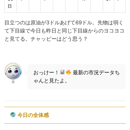
日
目立つのは原油が3ドルあげて69ドル。先物は弱く
て下目線で今日も昨日と同じ下目線からのヨコヨコ
と見てる。チャッピーはどう思う？
おっけー！
最新の市況データち
ゃんと見たよ。
茶
今日の全体感