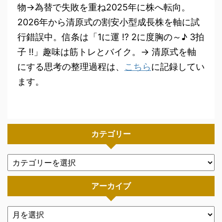
物→為替で失敗を重ね2025年に株へ転向。
2026年から清原式の割安小型成長株を軸に試
行錯誤中。信条は「1に運 !? 2に度胸の～♪ 3拍
子 !!」趣味は筋トレとバイク。→ 清原式を軸
にする思考の整理過程は、
こちら
に記録してい
ます。
カテゴリー
アーカイブ