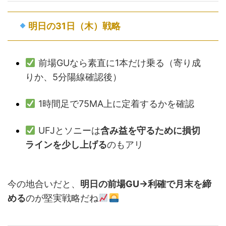
明日の31日（木）戦略
前場GUなら素直に1本だけ乗る（寄り成
りか、5分陽線確認後）
1時間足で75MA上に定着するかを確認
UFJとソニーは
含み益を守るために損切
ラインを少し上げる
のもアリ
今の地合いだと、
明日の前場GU→利確で月末を締
める
のが堅実戦略だね