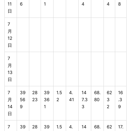
11
6
1
4
4
8
日
7
月
12
日
7
月
13
日
7
39
28
39
1.5
4.
14
68.
62
16
月
56
23
36
2
41
7.3
80
3
.3
14
9
1
3
2
9
日
7
39
28
39
1.5
4.
14
68.
62
17.