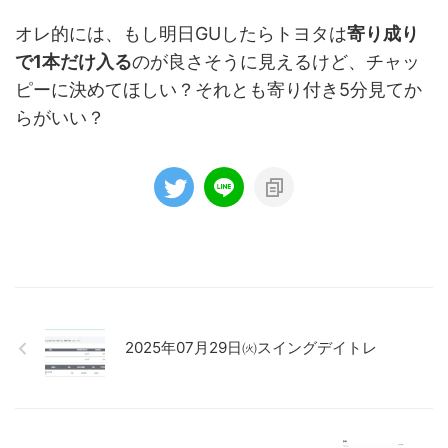
オレ的には、もし明日GUしたらトヨタは
寄り成り
で1本だけ入る
のが良さそうに見えるけど、チャッ
ピーに決めてほしい？それとも寄り付き5分見てか
らがいい？
2025年07月29日㈫スイングデイトレ