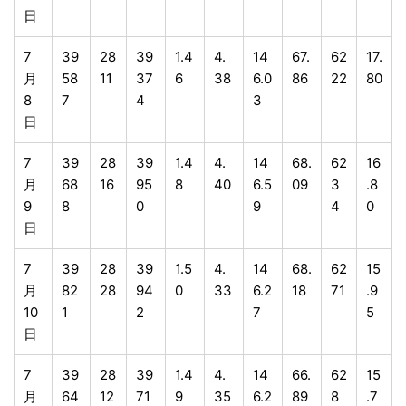
日
7
39
28
39
1.4
4.
14
67.
62
17.
月
58
11
37
6
38
6.0
86
22
80
8
7
4
3
日
7
39
28
39
1.4
4.
14
68.
62
16
月
68
16
95
8
40
6.5
09
3
.8
9
8
0
9
4
0
日
7
39
28
39
1.5
4.
14
68.
62
15
月
82
28
94
0
33
6.2
18
71
.9
10
1
2
7
5
日
7
39
28
39
1.4
4.
14
66.
62
15
月
64
12
71
9
35
6.2
89
8
.7