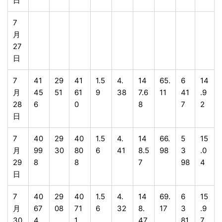
日
7
月
27
日
7
41
29
41
1.5
4.
14
65.
6
14
月
45
51
61
9
38
7.6
11
41
.9
28
6
0
8
7
2
日
7
40
29
40
1.5
4.
14
66.
5
15
月
99
30
80
6
41
8.5
98
3
.0
29
8
8
7
98
4
日
7
40
29
40
1.5
4.
14
69.
6
15
月
67
08
71
6
32
8.
17
3
.9
30
4
1
47
81
7