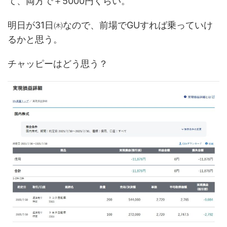
て、両方で＋5000円くらい。
明日が31日㈭なので、前場でGUすれば乗っていけ
るかと思う。
チャッピーはどう思う？