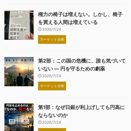
権力の椅子は増えない。しかし、椅子
を買える人間は増えている
2026/7/24
マーケット分析
第2部：この国の危機に、誰も気づいて
いない ― 円を守るための劇薬
2026/7/24
マーケット分析
第1部：なぜ日銀が利上げしても円高に
ならないのか
2026/7/24