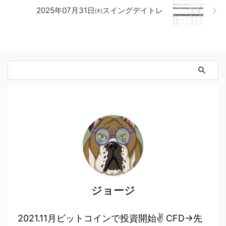
2025年07月31日㈭スイングデイトレ
ジョージ
2021.11月ビットコインで投資開始✌ CFD→先