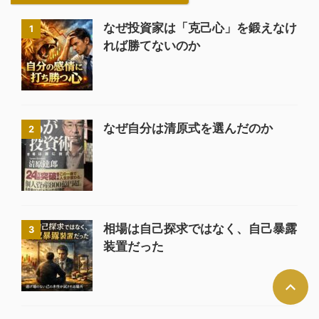
なぜ投資家は「克己心」を鍛えなけ
1
れば勝てないのか
なぜ自分は清原式を選んだのか
2
相場は自己探求ではなく、自己暴露
3
装置だった