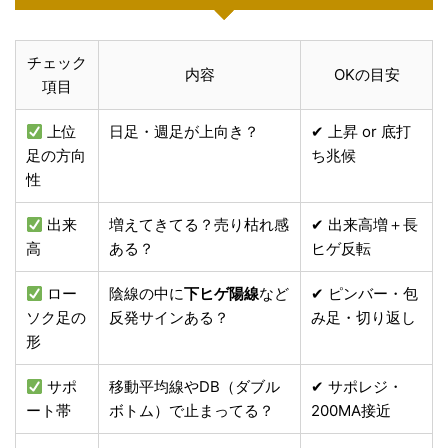
チェック
内容
OKの目安
項目
上位
日足・週足が上向き？
✔ 上昇 or 底打
足の方向
ち兆候
性
出来
増えてきてる？売り枯れ感
✔ 出来高増＋長
高
ある？
ヒゲ反転
ロー
陰線の中に
下ヒゲ陽線
など
✔ ピンバー・包
ソク足の
反発サインある？
み足・切り返し
形
サポ
移動平均線やDB（ダブル
✔ サポレジ・
ート帯
ボトム）で止まってる？
200MA接近