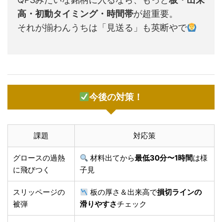
高・初動タイミング・時間帯
が超重要。
それが揃わんうちは「見送る」も英断やで
今後の対策！
課題
対応策
グロースの過熱
材料出てから
最低30分〜1時間
は様
に飛びつく
子見
スリッページの
板の厚さ＆出来高で
損切ラインの
被弾
滑りやすさ
チェック