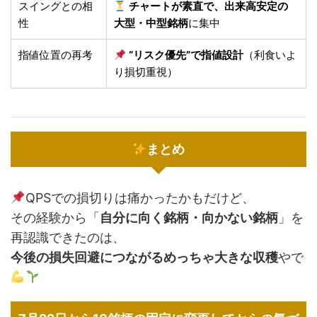
スイングとの相
チャートが素直で、出来高安定の
性
大型・中型銘柄
に集中
指値位置の再考
“リスク優先”で指値設計
（利食いよ
り損切重視）
まとめ
QPSでの損切りは痛かったかもだけど、
その経験から「
自分に向く銘柄・向かない銘柄
」を
再認識できたのは、
今後の損失回避につながるめっちゃ大きな収穫
やで