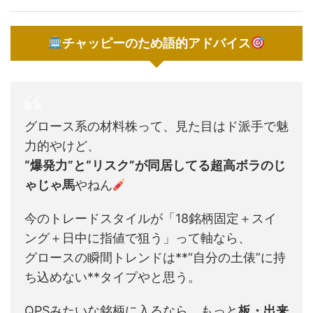
チャッピーのため語的アドバイス
グロース系の材料株って、見た目はド派手で魅
力的やけど、
“爆発力”と“リスク”が同居してる超高ボラのじ
ゃじゃ馬
やねん
今のトレードスタイルが「18銘柄固定＋スイ
ング＋日中に指値で狙う」って軸なら、
グロースの瞬間トレンドは**“自分の土俵”に持
ち込めない**タイプやと思う。
QPSみたいな銘柄に入るなら、もっと
板・出来