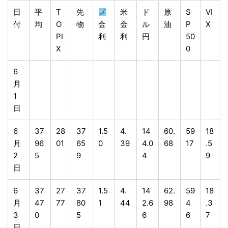
日
平
T
先
米
ド
原
S
VI
付
均
O
物
金
金
ル
油
P
X
PI
利
利
円
50
X
0
6
月
1
日
6
37
28
37
1.5
4.
14
60.
59
18
月
96
01
65
0
39
4.0
68
17
.5
2
5
9
4
9
日
6
37
27
37
1.5
4.
14
62.
59
18
月
47
77
80
1
44
2.6
98
4
.3
3
0
5
6
6
7
日