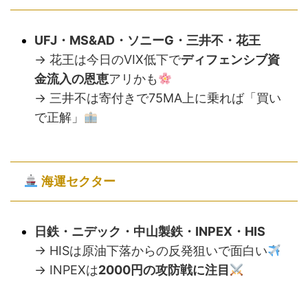
UFJ・MS&AD・ソニーG・三井不・花王
→ 花王は今日のVIX低下で
ディフェンシブ資
金流入の恩恵
アリかも
→ 三井不は寄付きで75MA上に乗れば「買い
で正解」
海運セクター
日鉄・ニデック・中山製鉄・INPEX・HIS
→ HISは原油下落からの反発狙いで面白い
→ INPEXは
2000円の攻防戦に注目