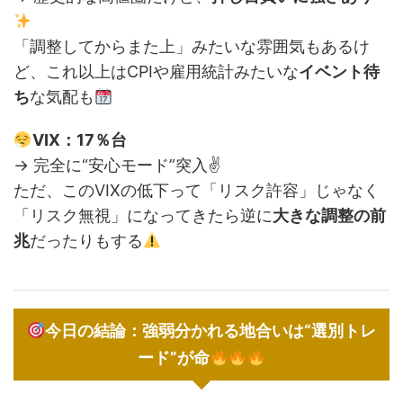
「調整してからまた上」みたいな雰囲気もあるけ
ど、これ以上はCPIや雇用統計みたいな
イベント待
ち
な気配も
VIX：17％台
→ 完全に“安心モード”突入✌️
ただ、このVIXの低下って「リスク許容」じゃなく
「リスク無視」になってきたら逆に
大きな調整の前
兆
だったりもする
今日の結論：強弱分かれる地合いは“選別トレ
ード”が命