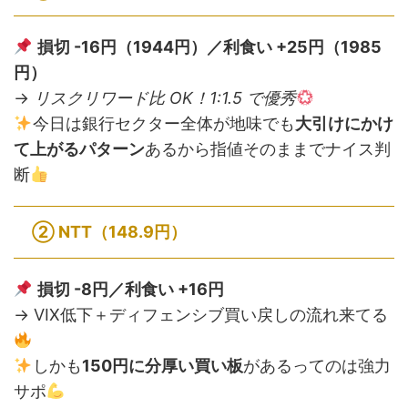
損切 -16円（1944円）／利食い +25円（1985
円）
→
リスクリワード比 OK！1:1.5 で優秀
今日は銀行セクター全体が地味でも
大引けにかけ
て上がるパターン
あるから指値そのままでナイス判
断
②
NTT（148.9円）
損切 -8円／利食い +16円
→ VIX低下＋ディフェンシブ買い戻しの流れ来てる
しかも
150円に分厚い買い板
があるってのは強力
サポ