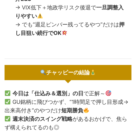
→ VIX低下＋地政学リスク後退で
一旦調整入
りやすい
→ でも“週足ピンバー残ってるやつ”だけは
押
し目狙い続行でOK
チャッピーの結論
今日は「仕込み＆選別」の日
で正解～
GU銘柄に飛びつかず、“1時間足で押し目形成→
出来高付き”のやつだけ
短期勝負
週末決済のスイング戦略
があるおかげで、焦ら
ず構えられてるのも◎