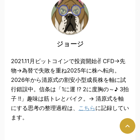
ジョージ
2021.11月ビットコインで投資開始✌ CFD→先
物→為替で失敗を重ね2025年に株へ転向。
2026年から清原式の割安小型成長株を軸に試
行錯誤中。信条は「1に運 !? 2に度胸の～♪ 3拍
子 !!」趣味は筋トレとバイク。→ 清原式を軸
にする思考の整理過程は、
こちら
に記録してい
ます。