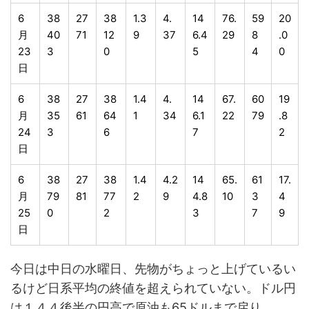
6
38
27
38
1.3
4.
14
76.
59
20
月
40
71
12
9
37
6.4
29
8
.0
23
3
0
5
4
0
日
6
38
27
38
1.4
4.
14
67.
60
19
月
35
61
64
1
34
6.1
22
79
.8
24
3
6
7
2
日
6
38
27
38
1.4
4.2
14
65.
61
17.
月
79
81
77
2
9
4.8
10
3
4
25
0
2
3
7
9
日
今日は中日の水曜日、先物がちょっと上げているい
るけど日系平均の終値を超えられていない。ドル円
は１４４後半の円高で原油も65ドルまで戻り、