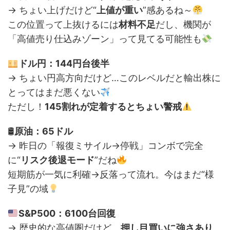
→ ちょい上げだけど“
上値が重い
”感あるね～
この位置って上抜けるには
材料不足
だし、機関が
「高値売り仕込みゾーン」って見てる可能性も
ドル円：144円台後半
→ ちょい円高方向だけど…このレベルだと輸出株に
とってはまだ悪くない
ただし！
145割れが定着するとちょい警戒
🛢
原油：65ドル
→ 昨日の「報復ミサイル→停戦」コンボで完全
に“
リスク後退モード
”だね
短期筋が一気に利確→反落って流れ。今はまだ“様
子見”の域
S&P500：6100台回復
→ 歴史的な高値圏だけど、
押し目買いに強さあり