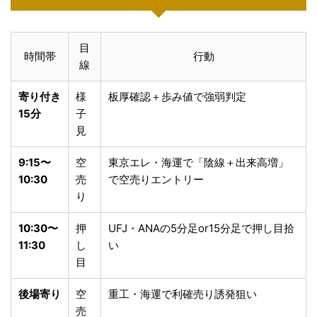
目
時間帯
行動
線
寄り付き
様
板厚確認＋歩み値で強弱判定
15分
子
見
9:15〜
空
東京エレ・海運で「陰線＋出来高増」
10:30
売
で空売りエントリー
り
10:30〜
押
UFJ・ANAの5分足or15分足で押し目拾
11:30
し
い
目
後場寄り
空
重工・海運で利確売り誘発狙い
売