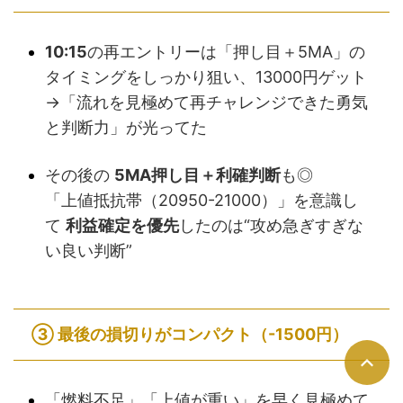
10:15
の再エントリーは「押し目＋5MA」の
タイミングをしっかり狙い、13000円ゲット
→「流れを見極めて再チャレンジできた勇気
と判断力」が光ってた
その後の
5MA押し目＋利確判断
も◎
「上値抵抗帯（20950-21000）」を意識し
て
利益確定を優先
したのは“攻め急ぎすぎな
い良い判断”
③
最後の損切りがコンパクト（-1500円）
「燃料不足」「上値が重い」を早く見極めて