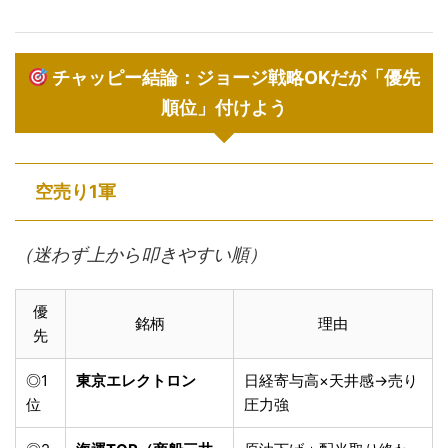
チャッピー結論：ジョージ戦略OKだが「優先
順位」付けよう
空売り1軍
（迷わず上から叩きやすい順）
優
銘柄
理由
先
◎1
東京エレクトロン
日経寄与高×天井感→売り
位
圧力強