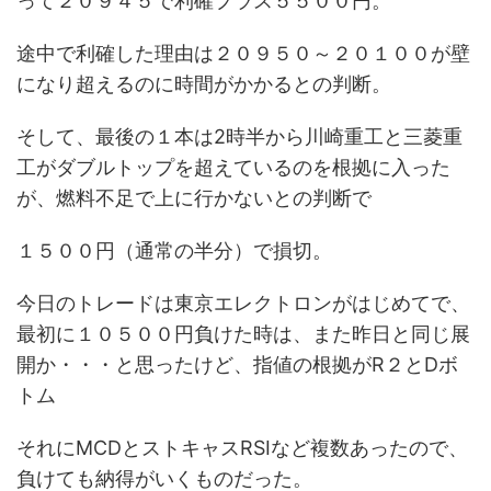
って２０９４５で利確プラス５５００円。
途中で利確した理由は２０９５０～２０１００が壁
になり超えるのに時間がかかるとの判断。
そして、最後の１本は2時半から川崎重工と三菱重
工がダブルトップを超えているのを根拠に入った
が、燃料不足で上に行かないとの判断で
１５００円（通常の半分）で損切。
今日のトレードは東京エレクトロンがはじめてで、
最初に１０５００円負けた時は、また昨日と同じ展
開か・・・と思ったけど、指値の根拠がR２とDボ
トム
それにMCDとストキャスRSIなど複数あったので、
負けても納得がいくものだった。