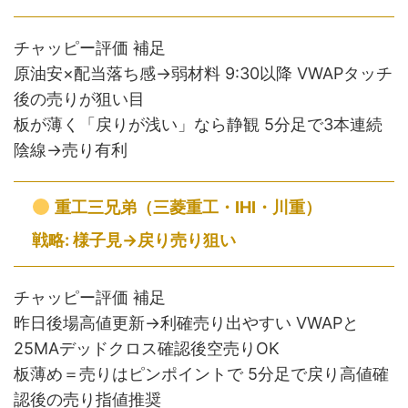
チャッピー評価 補足
原油安×配当落ち感→弱材料 9:30以降 VWAPタッチ
後の売りが狙い目
板が薄く「戻りが浅い」なら静観 5分足で3本連続
陰線→売り有利
重工三兄弟（三菱重工・IHI・川重）
戦略: 様子見→戻り売り狙い
チャッピー評価 補足
昨日後場高値更新→利確売り出やすい VWAPと
25MAデッドクロス確認後空売りOK
板薄め＝売りはピンポイントで 5分足で戻り高値確
認後の売り指値推奨