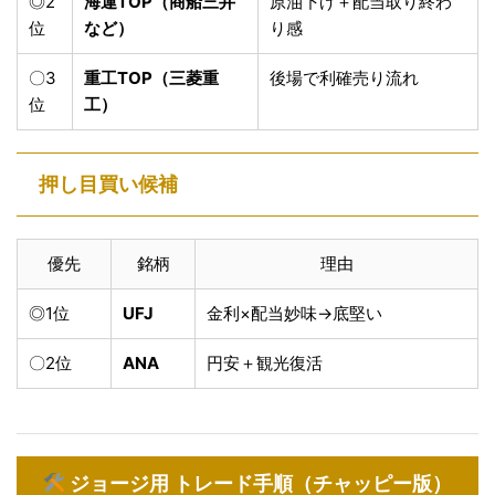
◎2
海運TOP（商船三井
原油下げ＋配当取り終わ
位
など）
り感
〇3
重工TOP（三菱重
後場で利確売り流れ
位
工）
押し目買い候補
優先
銘柄
理由
◎1位
UFJ
金利×配当妙味→底堅い
〇2位
ANA
円安＋観光復活
ジョージ用 トレード手順（チャッピー版）