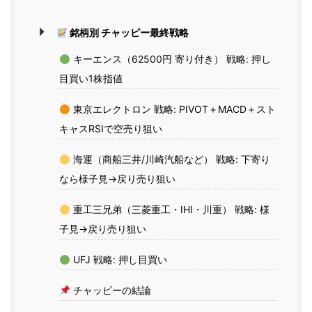
銘柄別 チャッピー最終戦略
キーエンス（62500円 寄り付き） 戦略: 押し
目買い1株指値
東京エレクトロン 戦略: PIVOT＋MACD＋スト
キャスRSIで空売り狙い
海運（商船三井/川崎汽船など） 戦略: 下寄り
なら様子見→戻り売り狙い
重工三兄弟（三菱重工・IHI・川重） 戦略: 様
子見→戻り売り狙い
UFJ 戦略: 押し目買い
チャッピーの結論