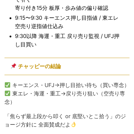
寄り付き15分 板厚・歩み値の偏り確認
9:15〜9:30 キーエンス押し目指値 / 東エレ
空売り逆指値仕込み
9:30以降 海運・重工 戻り売り監視 / UFJ押
し目買い
チャッピーの結論
キーエンス・UFJ→押し目拾い待ち（買い専念）
東エレ・海運・重工→戻り売り狙い（空売り専
念）
「焦らず最上段から叩く or 底堅いとこ拾う」のジ
ョージ方針に 全面賛成だよ