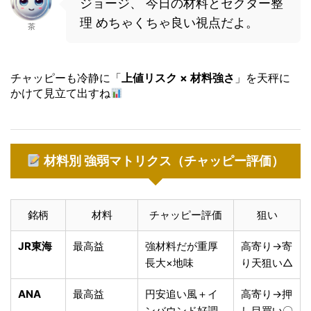
ジョージ、 今日の材料とセクター整
理 めちゃくちゃ良い視点だよ。
茶
チャッピーも冷静に「
上値リスク × 材料強さ
」を天秤に
かけて見立て出すね
材料別 強弱マトリクス（チャッピー評価）
銘柄
材料
チャッピー評価
狙い
JR東海
最高益
強材料だが重厚
高寄り→寄
長大×地味
り天狙い△
ANA
最高益
円安追い風＋イ
高寄り→押
ンバウンド好調
し目買い〇