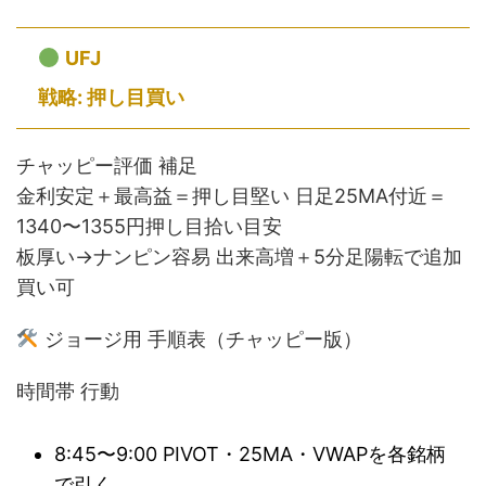
UFJ
戦略: 押し目買い
チャッピー評価 補足
金利安定＋最高益＝押し目堅い 日足25MA付近＝
1340〜1355円押し目拾い目安
板厚い→ナンピン容易 出来高増＋5分足陽転で追加
買い可
ジョージ用 手順表（チャッピー版）
時間帯 行動
8:45〜9:00 PIVOT・25MA・VWAPを各銘柄
で引く