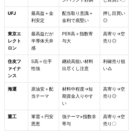
UFJ
最高益＋金
配当取り意識＋
押し目買い
利安定
金利で底堅い
◎
東京エ
最高益だが
PER高＋指数寄
高寄り→空
レクト
半導体天井
与大
売り◎
ロン
感
住友フ
S高＝仕手
継続高狙い材料
利確売り狙
ァイナ
性強
出尽くし注意
い△
ンス
海運
原油安＋配
材料中程度→短
高寄り→空
当テーマ
期資金入りやす
売り◎
い
重工
軍需＋円安
強テーマ×指数非
高寄り→空
恩恵
寄与
売り〇