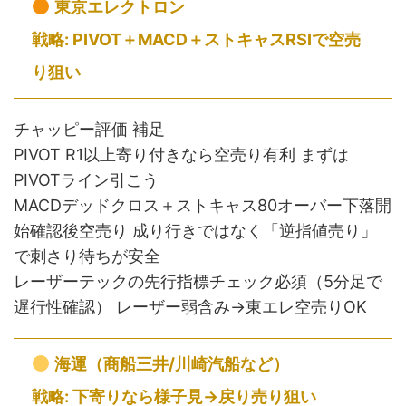
東京エレクトロン
戦略: PIVOT＋MACD＋ストキャスRSIで空売
り狙い
チャッピー評価 補足
PIVOT R1以上寄り付きなら空売り有利 まずは
PIVOTライン引こう
MACDデッドクロス＋ストキャス80オーバー下落開
始確認後空売り 成り行きではなく「逆指値売り」
で刺さり待ちが安全
レーザーテックの先行指標チェック必須（5分足で
遅行性確認） レーザー弱含み→東エレ空売りOK
海運（商船三井/川崎汽船など）
戦略: 下寄りなら様子見→戻り売り狙い