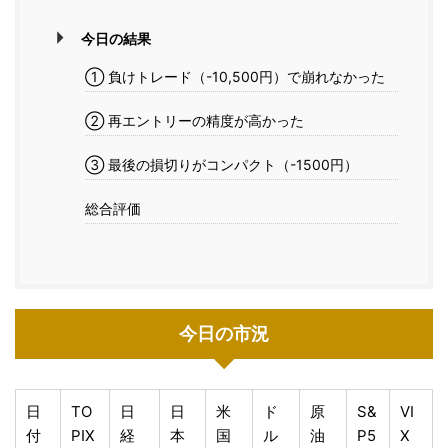
今日の結果
① 負けトレード（-10,500円）で崩れなかった
② 再エントリーの精度が高かった
③ 最後の損切りがコンパクト（-1500円）
総合評価
今日の市況
日
TO
日
日
米
ド
原
S&
VI
付
PIX
経
本
国
ル
油
P5
X