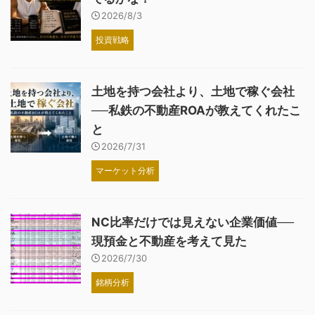
2026/8/3
投資戦略
土地を持つ会社より、土地で稼ぐ会社
──私鉄の不動産ROAが教えてくれたこ
と
2026/7/31
マーケット分析
NC比率だけでは見えない企業価値──
現預金と不動産を考えて見た
2026/7/30
銘柄分析