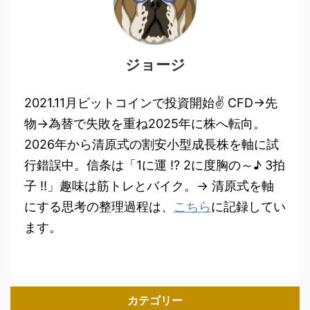
ジョージ
2021.11月ビットコインで投資開始✌ CFD→先
物→為替で失敗を重ね2025年に株へ転向。
2026年から清原式の割安小型成長株を軸に試
行錯誤中。信条は「1に運 !? 2に度胸の～♪ 3拍
子 !!」趣味は筋トレとバイク。→ 清原式を軸
にする思考の整理過程は、
こちら
に記録してい
ます。
カテゴリー