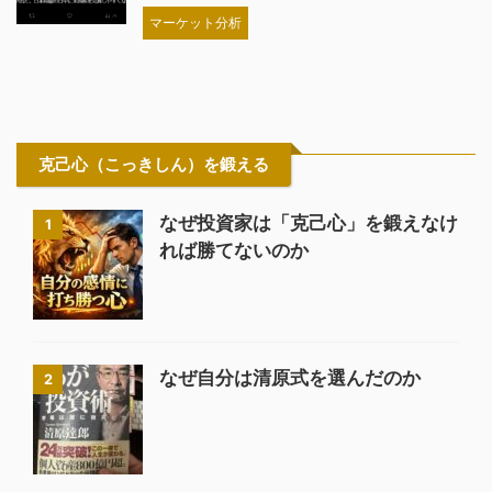
マーケット分析
克己心（こっきしん）を鍛える
なぜ投資家は「克己心」を鍛えなけ
1
れば勝てないのか
なぜ自分は清原式を選んだのか
2