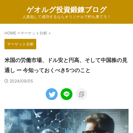
ゲオルグ投資鍛錬ブログ
人真似して成功するならオリジナルで朽ち果てろ！
HOME
>
マーケット分析
>
マーケット分析
米国の労働市場、ドル安と円高、そして中国株の見
通し ー 今知っておくべき5つのこと
2024/09/05