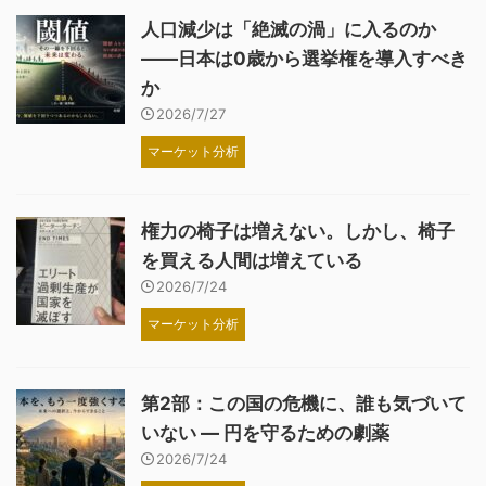
人口減少は「絶滅の渦」に入るのか
――日本は0歳から選挙権を導入すべき
か
2026/7/27
マーケット分析
権力の椅子は増えない。しかし、椅子
を買える人間は増えている
2026/7/24
マーケット分析
第2部：この国の危機に、誰も気づいて
いない ― 円を守るための劇薬
2026/7/24