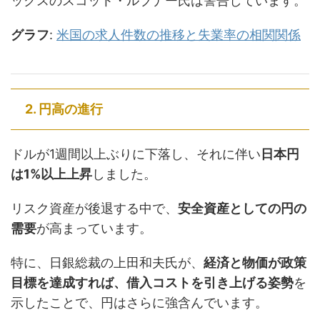
ックスのスコット・ルブナー氏は警告しています。
グラフ
:
米国の求人件数の推移と失業率の相関関係
2. 円高の進行
ドルが1週間以上ぶりに下落し、それに伴い
日本円
は1%以上上昇
しました。
リスク資産が後退する中で、
安全資産としての円の
需要
が高まっています。
特に、日銀総裁の上田和夫氏が、
経済と物価が政策
目標を達成すれば、借入コストを引き上げる姿勢
を
示したことで、円はさらに強含んでいます。