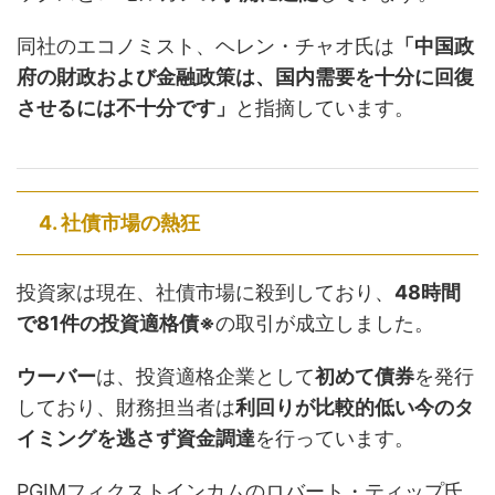
同社のエコノミスト、ヘレン・チャオ氏は
「中国政
府の財政および金融政策は、国内需要を十分に回復
させるには不十分です」
と指摘しています。
4. 社債市場の熱狂
投資家は現在、社債市場に殺到しており、
48時間
で81件の投資適格債※
の取引が成立しました。
ウーバー
は、投資適格企業として
初めて債券
を発行
しており、財務担当者は
利回りが比較的低い今のタ
イミングを逃さず資金調達
を行っています。
PGIMフィクストインカムのロバート・ティップ氏