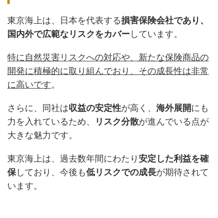
東京海上は、日本を代表する
損害保険会社であり、
国内外で広範なリスクをカバー
しています。
特に自然災害リスクへの対応や、新たな保険商品の
開発に積極的に取り組んでおり、その成長性は非常
に高いです
。
さらに、同社は
収益の安定性
が高く、
海外展開
にも
力を入れているため、
リスク分散
が進んでいる点が
大きな魅力です。
東京海上は、過去数年間にわたり
安定した利益を確
保
しており、今後も
低リスクでの成長
が期待されて
います。