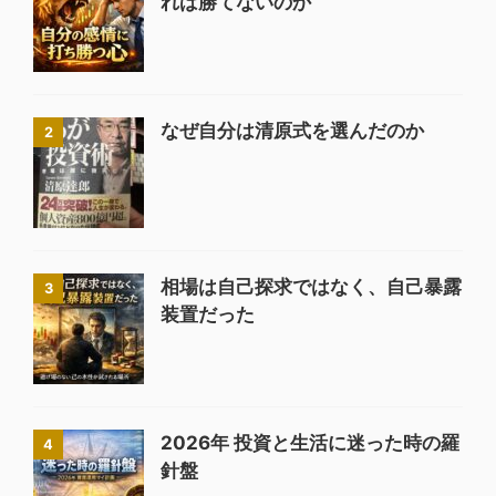
れば勝てないのか
なぜ自分は清原式を選んだのか
2
相場は自己探求ではなく、自己暴露
3
装置だった
2026年 投資と生活に迷った時の羅
4
針盤