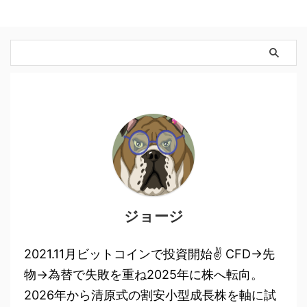
ジョージ
2021.11月ビットコインで投資開始✌ CFD→先
物→為替で失敗を重ね2025年に株へ転向。
2026年から清原式の割安小型成長株を軸に試