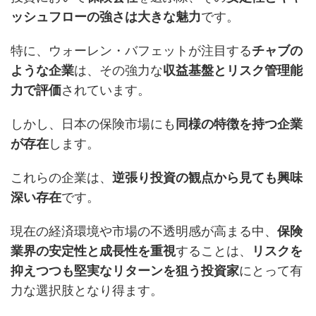
ッシュフローの強さは大きな魅力
です。
特に、ウォーレン・バフェットが注目する
チャブの
ような企業
は、その強力な
収益基盤とリスク管理能
力で評価
されています。
しかし、日本の保険市場にも
同様の特徴を持つ企業
が存在
します。
これらの企業は、
逆張り投資の観点から見ても興味
深い存在
です。
現在の経済環境や市場の不透明感が高まる中、
保険
業界の安定性と成長性を重視
することは、
リスクを
抑えつつも堅実なリターンを狙う投資家
にとって有
力な選択肢となり得ます。