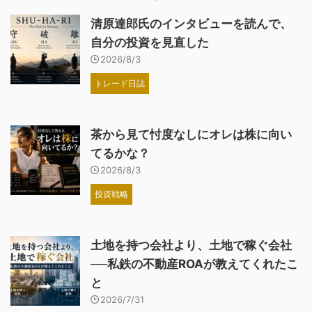
清原達郎氏のインタビューを読んで、
自分の投資を見直した
2026/8/3
トレード日誌
茶から見て忖度なしにオレは株に向い
てるかな？
2026/8/3
投資戦略
土地を持つ会社より、土地で稼ぐ会社
──私鉄の不動産ROAが教えてくれたこ
と
2026/7/31