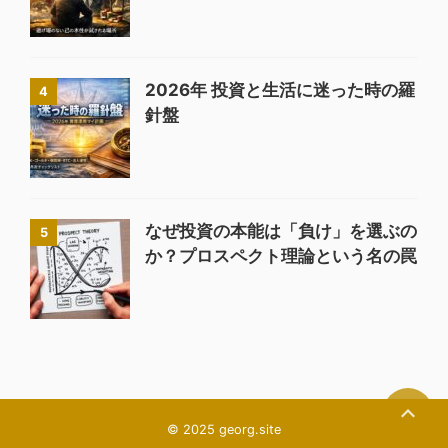
2026年 投資と生活に迷った時の羅
4
針盤
なぜ投資の本能は「負け」を選ぶの
5
か？プロスペクト理論という名の罠
© 2025 georg.site