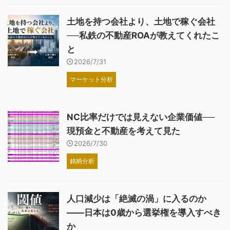
土地を持つ会社より、土地で稼ぐ会社
──私鉄の不動産ROAが教えてくれたこ
と
2026/7/31
マーケット分析
NC比率だけでは見えない企業価値──
現預金と不動産を考えて見た
2026/7/30
銘柄分析
人口減少は「絶滅の渦」に入るのか
――日本は0歳から選挙権を導入すべき
か