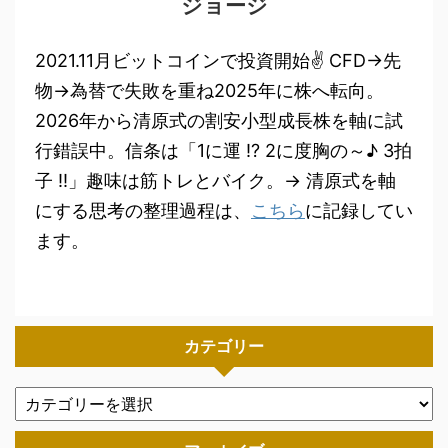
ジョージ
2021.11月ビットコインで投資開始✌ CFD→先
物→為替で失敗を重ね2025年に株へ転向。
2026年から清原式の割安小型成長株を軸に試
行錯誤中。信条は「1に運 !? 2に度胸の～♪ 3拍
子 !!」趣味は筋トレとバイク。→ 清原式を軸
にする思考の整理過程は、
こちら
に記録してい
ます。
カテゴリー