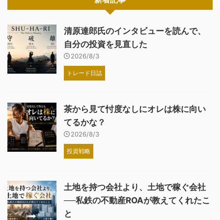
清原達郎氏のインタビューを読んで、
自分の投資を見直した
2026/8/3
トレード日誌
茶から見て忖度なしにオレは株に向い
てるかな？
2026/8/3
投資戦略
土地を持つ会社より、土地で稼ぐ会社
──私鉄の不動産ROAが教えてくれたこ
と