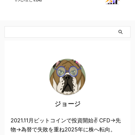
ジョージ
2021.11月ビットコインで投資開始✌ CFD→先
物→為替で失敗を重ね2025年に株へ転向。