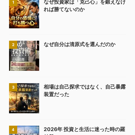
なぜ投資家は「克己心」を鍛えなけ
1
れば勝てないのか
なぜ自分は清原式を選んだのか
2
相場は自己探求ではなく、自己暴露
3
装置だった
2026年 投資と生活に迷った時の羅
4