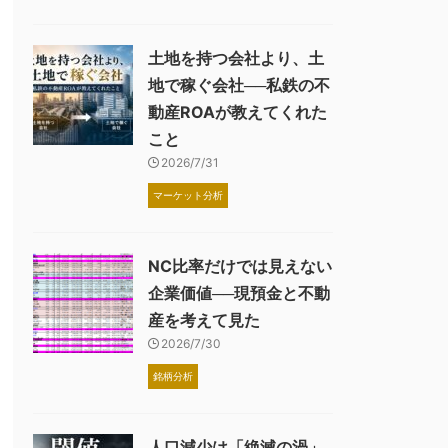
土地を持つ会社より、土
地で稼ぐ会社──私鉄の不
動産ROAが教えてくれた
こと
2026/7/31
マーケット分析
NC比率だけでは見えない
企業価値──現預金と不動
産を考えて見た
2026/7/30
銘柄分析
人口減少は「絶滅の渦」