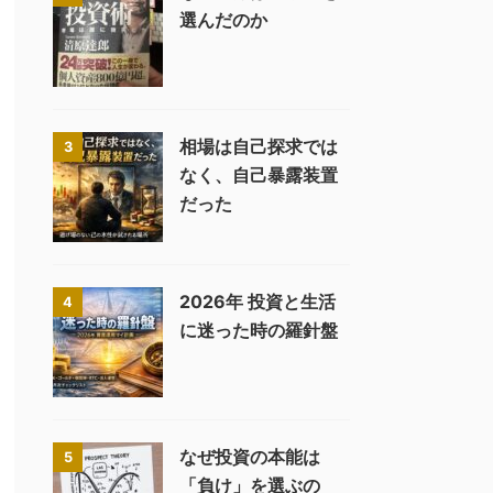
選んだのか
相場は自己探求では
3
なく、自己暴露装置
だった
2026年 投資と生活
4
に迷った時の羅針盤
なぜ投資の本能は
5
「負け」を選ぶの