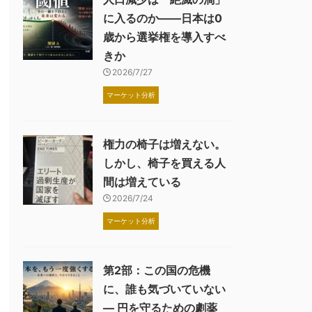
に入るのか――日本は0
歳から選挙権を導入すべ
きか
2026/7/27
マーケット分析
権力の椅子は増えない。
しかし、椅子を買える人
間は増えている
2026/7/24
マーケット分析
第2部：この国の危機
に、誰も気づいていない
― 円を守るための劇薬