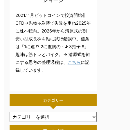
ジョージ
2021.11月ビットコインで投資開始✌
CFD→先物→為替で失敗を重ね2025年
に株へ転向。2026年から清原式の割
安小型成長株を軸に試行錯誤中。信条
は「1に運 !? 2に度胸の～♪ 3拍子 !!」
趣味は筋トレとバイク。→ 清原式を軸
にする思考の整理過程は、
こちら
に記
録しています。
カテゴリー