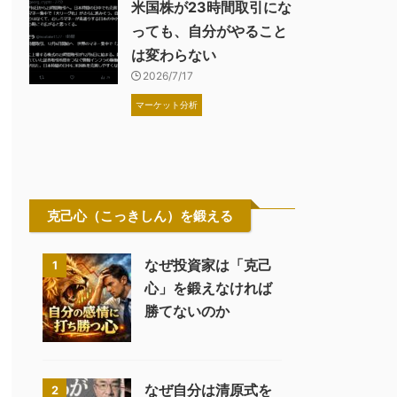
米国株が23時間取引にな
っても、自分がやること
は変わらない
2026/7/17
マーケット分析
克己心（こっきしん）を鍛える
なぜ投資家は「克己
1
心」を鍛えなければ
勝てないのか
なぜ自分は清原式を
2