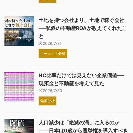
土地を持つ会社より、土地で稼ぐ会社
──私鉄の不動産ROAが教えてくれたこ
と
2026/7/31
マーケット分析
NC比率だけでは見えない企業価値──
現預金と不動産を考えて見た
2026/7/30
銘柄分析
人口減少は「絶滅の渦」に入るのか
――日本は0歳から選挙権を導入すべき