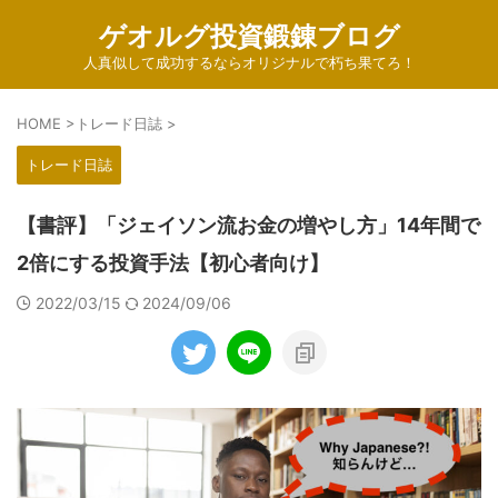
ゲオルグ投資鍛錬ブログ
人真似して成功するならオリジナルで朽ち果てろ！
HOME
>
トレード日誌
>
トレード日誌
【書評】「ジェイソン流お金の増やし方」14年間で
2倍にする投資手法【初心者向け】
2022/03/15
2024/09/06