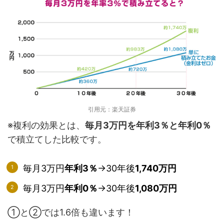
引用元：楽天証券
※複利の効果とは、
毎月3万円を年利3％と年利0％
で積立てした比較です。
毎月3万円
年利3％
→30年後
1,740万円
毎月3万円
年利0％
→30年後
1,080万円
①と②では1.6倍も違います！